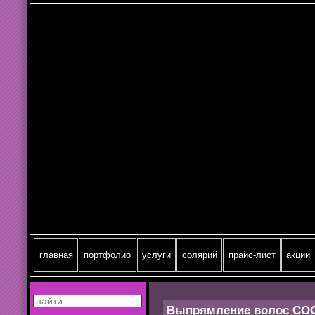
главная
портфолио
услуги
cолярий
прайс-лист
акции
Выпрямление волос C